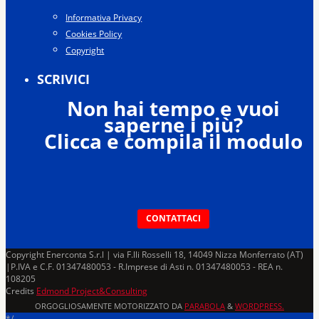
Informativa Privacy
Cookies Policy
Copyright
SCRIVICI
Non hai tempo e vuoi
saperne i più?
Clicca e compila il modulo
CONTATTACI
Copyright Enerconta S.r.l | via F.lli Rosselli 18, 14049 Nizza Monferrato (AT)
|P.IVA e C.F. 01347480053 - R.Imprese di Asti n. 01347480053 - REA n.
108205
Credits
Edmond Project&Consulting
ORGOGLIOSAMENTE MOTORIZZATO DA
PARABOLA
&
WORDPRESS.
*/