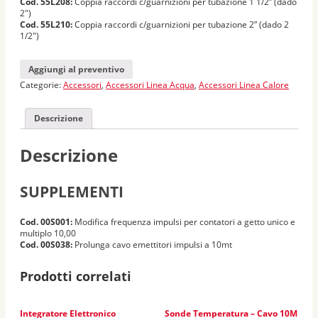
Cod. 55L208:
Coppia raccordi c/guarnizioni per tubazione 1 1/2” (dado
2″)
Cod. 55L210:
Coppia raccordi c/guarnizioni per tubazione 2” (dado 2
1/2″)
Aggiungi al preventivo
Categorie:
Accessori
,
Accessori Linea Acqua
,
Accessori Linea Calore
Descrizione
Descrizione
SUPPLEMENTI
Cod. 00S001:
Modifica frequenza impulsi per contatori a getto unico e
multiplo 10,00
Cod. 00S038:
Prolunga cavo emettitori impulsi a 10mt
Prodotti correlati
Integratore Elettronico
Sonde Temperatura – Cavo 10M